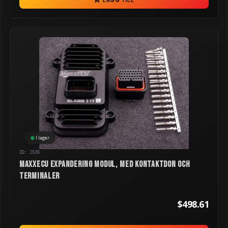
LÄGG TILL
I lager
ID: 2535
MaxxECU Expandering modul, med kontaktdon och
terminaler
$498.61