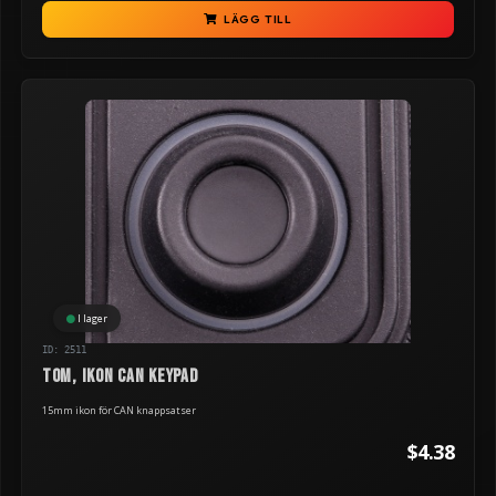
LÄGG TILL
I lager
ID: 2511
TOM, ikon can keypad
15mm ikon för CAN knappsatser
$4.38