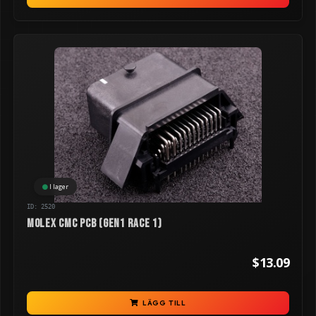
I lager
ID: 2520
Molex CMC PCB (GEN1 RACE 1)
$13.09
LÄGG TILL