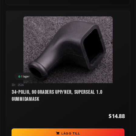
I lager
ID: 2516
34-polig, 90 graders upp/ner, Superseal 1.0
gummidamask
$14.88
LÄGG TILL