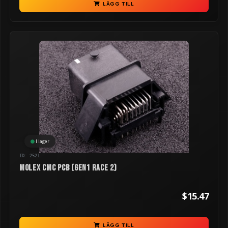
LÄGG TILL
I lager
ID: 2521
Molex CMC PCB (GEN1 RACE 2)
$15.47
LÄGG TILL