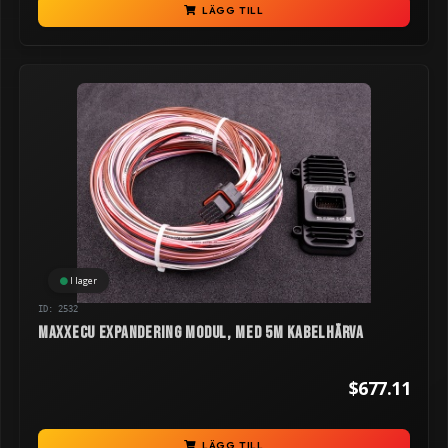
LÄGG TILL
I lager
ID: 2532
MaxxECU Expandering modul, med 5m kabelhärva
$677.11
LÄGG TILL