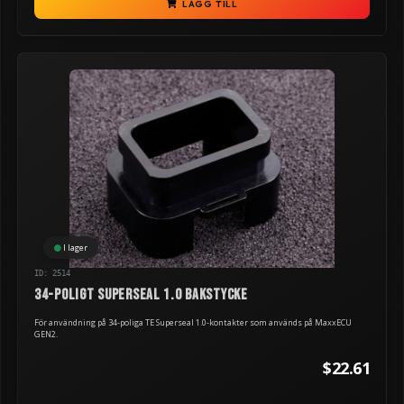
LÄGG TILL
I lager
ID: 2514
34-poligt Superseal 1.0 bakstycke
För användning på 34-poliga TE Superseal 1.0-kontakter som används på MaxxECU
GEN2.
$22.61