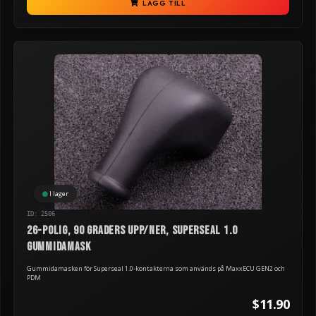
LÄGG TILL
I lager
ID: 2506
26-polig, 90 graders upp/ner, Superseal 1.0
gummidamask
Gummidamasken för Superseal 1.0-kontakterna som används på MaxxECU GEN2 och
PDM
$11.90