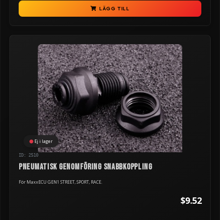
LÄGG TILL
Ej i lager
ID: 2510
Pneumatisk genomföring snabbkoppling
För MaxxECU GEN1 STREET, SPORT, RACE.
$9.52