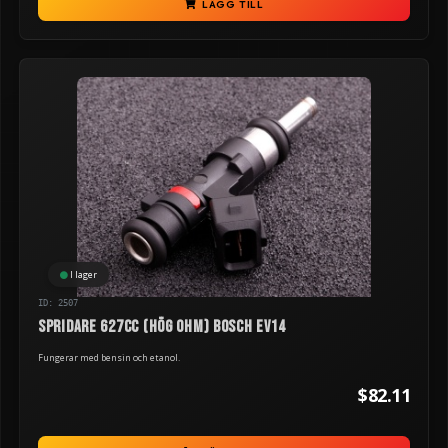
LÄGG TILL
I lager
ID: 2507
Spridare 627cc (hög ohm) Bosch EV14
Fungerar med bensin och etanol.
$82.11