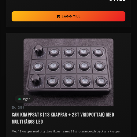
LÄGG TILL
I lager
ID: 2504
CAN knappsats (13 knappar + 2st vridpottar) med
multifärgs LED
Med 13 knappar med utbytbara ikoner, samt 2 2st roterande och tryckbara knappar.