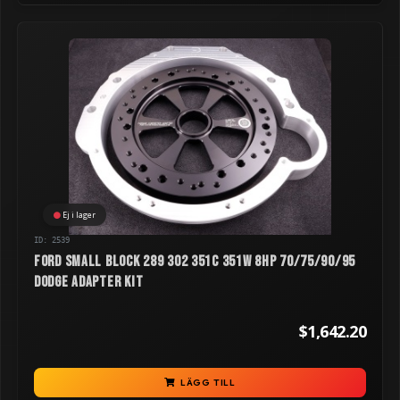
Ej i lager
ID: 2539
Ford Small Block 289 302 351C 351W 8HP 70/75/90/95
Dodge Adapter Kit
$1,642.20
LÄGG TILL