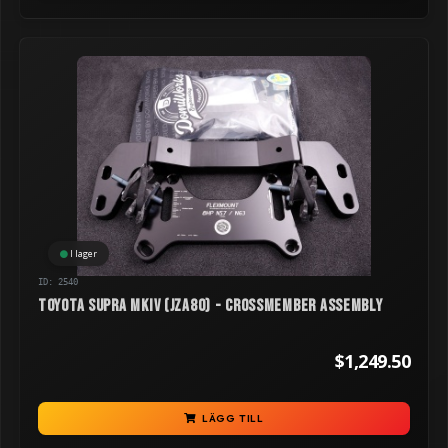
I lager
ID: 2540
Toyota Supra MKIV (JZA80) - Crossmember Assembly
$1,249.50
LÄGG TILL