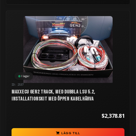
I lager
ID: 2537
MaxxECU GEN2 TRACK, med dubbla LSU 5.2,
installationskit med öppen kabelhärva
$2,378.81
LÄGG TILL