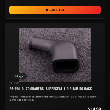
LÄGG TILL
I lager
ID: 2505
26-polig, 70 graders, Superseal 1.0 gummidamask
70-gradersversionen är utformad för MaxxECU GEN2 och PDM:er med två kontakter
monterade sida vid sida.
$14.99