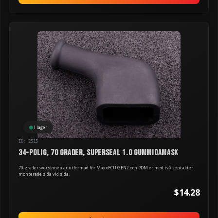
I lager
ID: 2515
34-polig, 70 grader, Superseal 1.0 gummidamask
70-gradersversionen är utformad för MaxxECU GEN2 och PDM:er med två kontakter
monterade sida vid sida.
$14.28