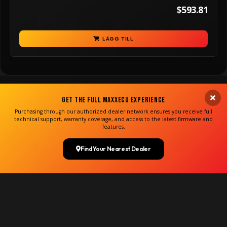
$593.81
LÄGG TILL
Get the Full MaxxECU Experience
Purchasing through our authorized dealer network ensures you receive full
technical support, warranty coverage, and access to the latest firmware and
features.
Find Your Nearest Dealer
Copyright MaxxECU 2026 ©
(US)