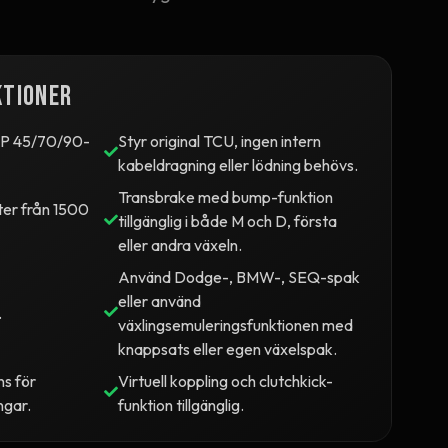
ktioner
8HP 45/70/90-
Styr original TCU, ingen intern
kabeldragning eller lödning behövs.
Transbrake med bump-funktion
ter från 1500
tillgänglig i både M och D, första
eller andra växeln.
Använd Dodge-, BMW-, SEQ-spak
eller använd
.
växlingsemuleringsfunktionen med
knappsats eller egen växelspak.
ns för
Virtuell koppling och clutchkick-
ngar.
funktion tillgänglig.