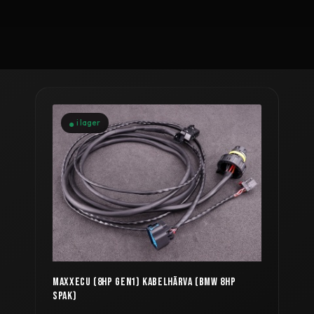
i lager
MAXXECU (8HP GEN1) KABELHÄRVA (BMW 8HP
SPAK)