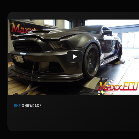
8HP
showcase