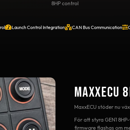
8HP control
rol
Launch Control Integration
CAN Bus Communication
C
MaxxECU 8
MaxxECU stöder nu väx
För att styra GEN1 8H
firmware flashas om me