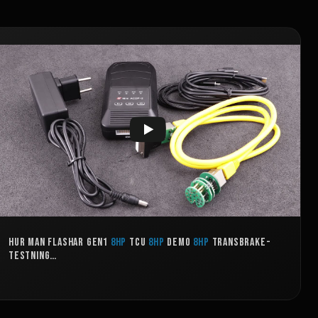
Hur man flashar GEN1
8HP
TCU
8HP
demo
8HP
transbrake-
testning…