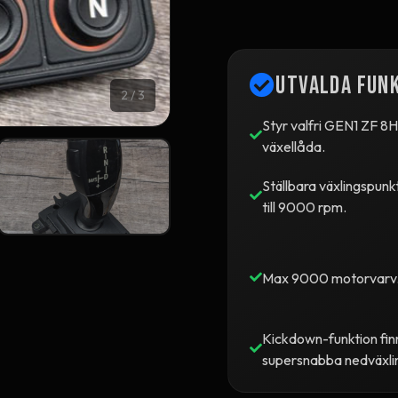
Utvalda fun
2
/ 3
Styr valfri GEN1 ZF 
växellåda.
Ställbara växlingspunk
till 9000 rpm.
Max 9000 motorvarv
Kickdown-funktion fin
supersnabba nedväxli