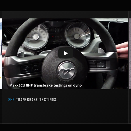
8HP
transbrake testings...