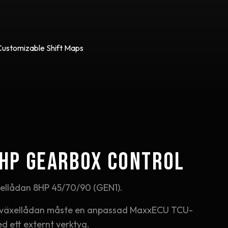
ustomizable Shift Maps
HP Gearbox Control
ellådan 8HP 45/70/90 (GEN1).
P-växellådan måste en anpassad MaxxECU TCU-
d ett externt verktyg.