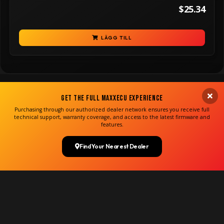
$25.34
LÄGG TILL
Get the Full MaxxECU Experience
Purchasing through our authorized dealer network ensures you receive full
technical support, warranty coverage, and access to the latest firmware and
features.
Find Your Nearest Dealer
Copyright MaxxECU 2026 ©
(US)