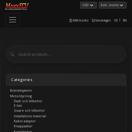
Mitt konto
SE
EN
Varukorgen
Categories
Bränslesystem
Motorstyrning
Dash och tillbehör
E-Gas
Givare och tillbehör
Installations material
Kabel adapter
Knappsatser
Kontaktdon