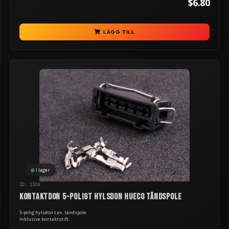
$6.80
LÄGG TILL
I lager
ID: 1324
Kontaktdon 5-poligt hylsdon Hueco tändspole
5-polig hylsdon t.ex. tändspole
Inklusive kontaktstift.