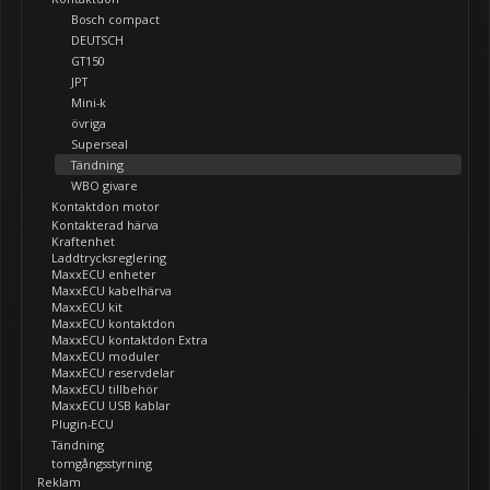
Bosch compact
DEUTSCH
GT150
JPT
Mini-k
övriga
Superseal
Tändning
WBO givare
Kontaktdon motor
Kontakterad härva
Kraftenhet
Laddtrycksreglering
MaxxECU enheter
MaxxECU kabelhärva
MaxxECU kit
MaxxECU kontaktdon
MaxxECU kontaktdon Extra
MaxxECU moduler
MaxxECU reservdelar
MaxxECU tillbehör
MaxxECU USB kablar
Plugin-ECU
Tändning
tomgångsstyrning
Reklam