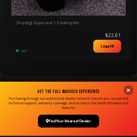
34-poligt Superseal 1.0 bakstycke
$22.61
Lägg till
i lager
Get the Full MaxxECU Experience
Purchasing through our authorized dealer network ensures you receive full
technical support, warranty coverage, and access to the latest firmware and
features.
Find Your Nearest Dealer
Copyright MaxxECU 2026 ©
(US)