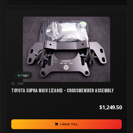
I lager
ID: 2540
Toyota Supra MKIV (JZA80) - Crossmember Assembly
$1,249.50
LÄGG TILL