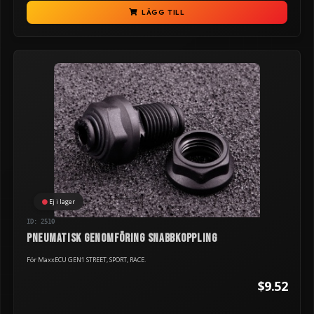
LÄGG TILL
Ej i lager
ID: 2510
Pneumatisk genomföring snabbkoppling
För MaxxECU GEN1 STREET, SPORT, RACE.
$9.52