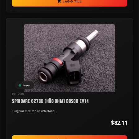
LÄGG TILL
I lager
ID: 2507
Spridare 627cc (hög ohm) Bosch EV14
Fungerar med bensin och etanol.
$82.11