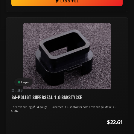
LÄGG TILL
I lager
ID: 2514
34-poligt Superseal 1.0 bakstycke
För användning på 34-poliga TE Superseal 1.0-kontakter som används på MaxxECU
GEN2.
$22.61