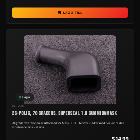
LÄGG TILL
I lager
ID: 2505
26-polig, 70 graders, Superseal 1.0 gummidamask
70-gradersversionen är utformad för MaxxECU GEN2 och PDM:er med två kontakter
monterade sida vid sida.
$14.99