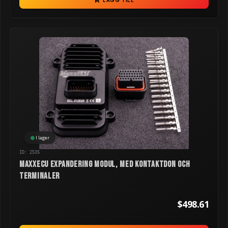
LÄGG TILL
I lager
ID: 2535
MaxxECU Expandering modul, med kontaktdon och
terminaler
$498.61