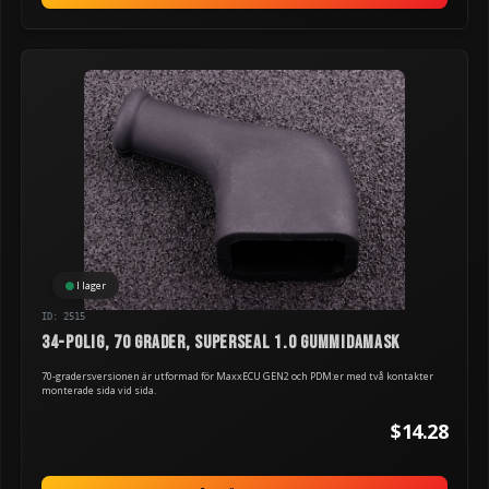
I lager
ID: 2515
34-polig, 70 grader, Superseal 1.0 gummidamask
70-gradersversionen är utformad för MaxxECU GEN2 och PDM:er med två kontakter
monterade sida vid sida.
$14.28