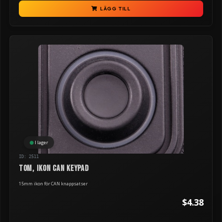
LÄGG TILL
I lager
ID: 2511
TOM, ikon can keypad
15mm ikon för CAN knappsatser
$4.38