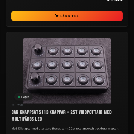
LÄGG TILL
I lager
ID: 2504
CAN knappsats (13 knappar + 2st vridpottar) med
multifärgs LED
Med 13 knappar med utbytbara ikoner, samt 2 2st roterande och tryckbara knappar.