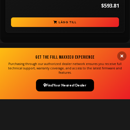
$593.81
LÄGG TILL
Get the Full MaxxECU Experience
Purchasing through our authorized dealer network ensures you receive full
technical support, warranty coverage, and access to the latest firmware and
features.
Find Your Nearest Dealer
Copyright MaxxECU 2026 ©
(US)