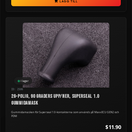
LÄGG TILL
I lager
ID: 2506
26-polig, 90 graders upp/ner, Superseal 1.0
gummidamask
Gummidamasken för Superseal 1.0-kontakterna som används på MaxxECU GEN2 och
PDM
$11.90