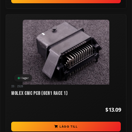
I lager
ID: 2520
Molex CMC PCB (GEN1 RACE 1)
$13.09
LÄGG TILL