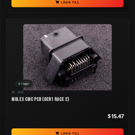
LÄGG TILL
I lager
ID: 2521
Molex CMC PCB (GEN1 RACE 2)
$15.47
LÄGG TILL