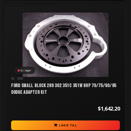
Ej i lager
ID: 2539
Ford Small Block 289 302 351C 351W 8HP 70/75/90/95
Dodge Adapter Kit
$1,642.20
LÄGG TILL