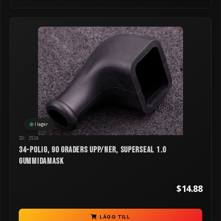
I lager
ID: 2516
34-polig, 90 graders upp/ner, Superseal 1.0
gummidamask
$14.88
LÄGG TILL