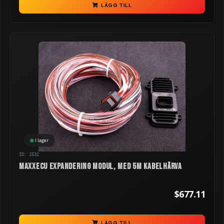
LÄGG TILL
I lager
ID: 2532
MaxxECU Expandering modul, med 5m kabelhärva
$677.11
LÄGG TILL