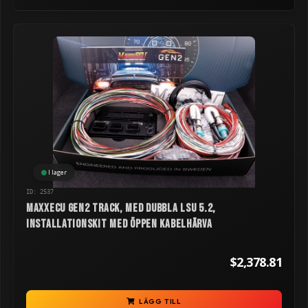
I lager
ID: 2537
MaxxECU GEN2 TRACK, med dubbla LSU 5.2,
installationskit med öppen kabelhärva
$2,378.81
LÄGG TILL