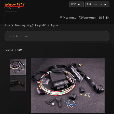
Mitt konto
SE
EN
Varukorgen
Store
Motorstyrning
Plugin-ECU
Toyota
Product ID:
1893