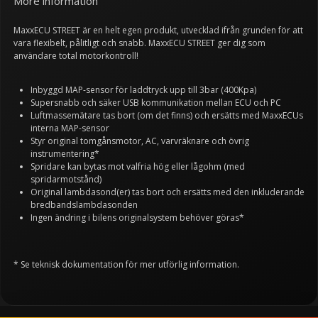
More information
MaxxECU STREET är en helt egen produkt, utvecklad ifrån grunden för att
vara flexibelt, pålitligt och snabb. MaxxECU STREET ger dig som
användare total motorkontroll!
Inbyggd MAP-sensor för laddtryck upp till 3bar (400Kpa)
Supersnabb och säker USB kommunikation mellan ECU och PC
Luftmassemätare tas bort (om det finns) och ersätts med MaxxECUs
interna MAP-sensor
Styr original tomgånsmotor, AC, varvräknare och övrig
instrumentering*
Spridare kan bytas mot valfria hög eller lågohm (med
spridarmotstånd)
Original lambdasond(er) tas bort och ersätts med den inkluderande
bredbandslambdasonden
Ingen ändring i bilens originalsystem behöver göras*
* Se teknisk dokumentation för mer utförlig information.