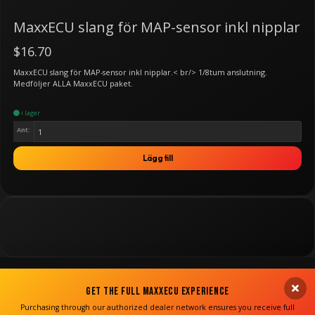
MaxxECU slang för MAP-sensor inkl nipplar
$16.70
MaxxECU slang för MAP-sensor inkl nipplar.< br/> 1/8tum anslutning.
Medföljer ALLA MaxxECU paket.
i lager
Ant:
Lägg till
Get the Full MaxxECU Experience
Purchasing through our authorized dealer network ensures you receive full