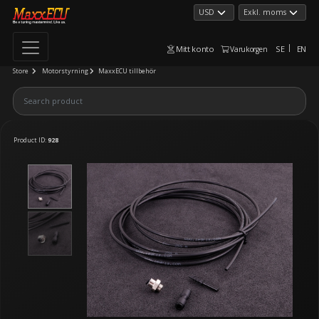
Mitt konto
SE
EN
Varukorgen
Store
Motorstyrning
MaxxECU tillbehör
Product ID:
928