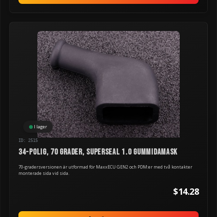
I lager
ID: 2515
34-polig, 70 grader, Superseal 1.0 gummidamask
70-gradersversionen är utformad för MaxxECU GEN2 och PDM:er med två kontakter
monterade sida vid sida.
$14.28