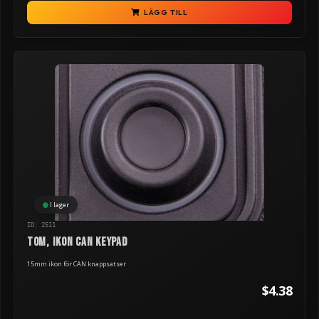
LÄGG TILL
I lager
ID: 2511
TOM, ikon can keypad
15mm ikon för CAN knappsatser
$4.38