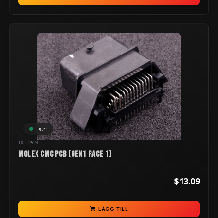
I lager
ID: 2520
Molex CMC PCB (GEN1 RACE 1)
$13.09
LÄGG TILL