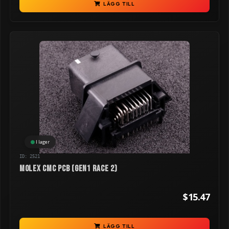
LÄGG TILL
I lager
ID: 2521
Molex CMC PCB (GEN1 RACE 2)
$15.47
LÄGG TILL