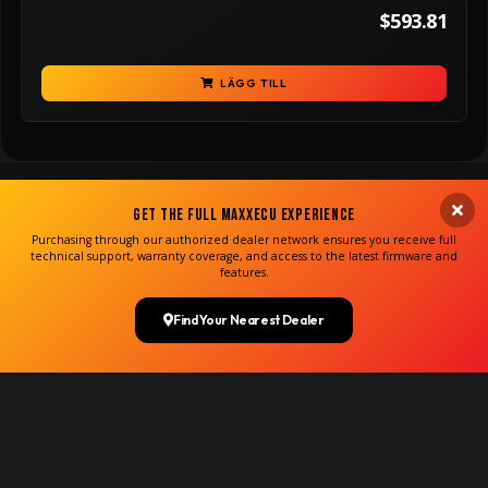
$593.81
LÄGG TILL
Get the Full MaxxECU Experience
Purchasing through our authorized dealer network ensures you receive full
technical support, warranty coverage, and access to the latest firmware and
features.
Find Your Nearest Dealer
Copyright MaxxECU 2026 ©
(US)