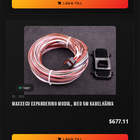
LÄGG TILL
I lager
ID: 2532
MaxxECU Expandering modul, med 5m kabelhärva
$677.11
LÄGG TILL