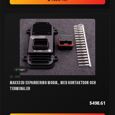
LÄGG TILL
I lager
ID: 2535
MaxxECU Expandering modul, med kontaktdon och
terminaler
$498.61