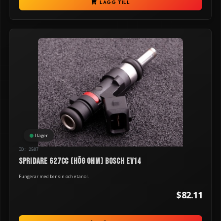
LÄGG TILL
I lager
ID: 2507
Spridare 627cc (hög ohm) Bosch EV14
Fungerar med bensin och etanol.
$82.11