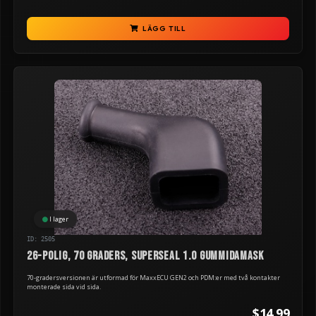
LÄGG TILL
I lager
ID: 2505
26-polig, 70 graders, Superseal 1.0 gummidamask
70-gradersversionen är utformad för MaxxECU GEN2 och PDM:er med två kontakter
monterade sida vid sida.
$14.99