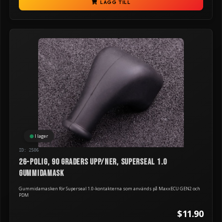
LÄGG TILL
I lager
ID: 2506
26-polig, 90 graders upp/ner, Superseal 1.0
gummidamask
Gummidamasken för Superseal 1.0-kontakterna som används på MaxxECU GEN2 och
PDM
$11.90