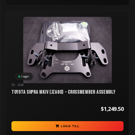
I lager
ID: 2540
Toyota Supra MKIV (JZA80) - Crossmember Assembly
$1,249.50
LÄGG TILL