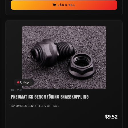
LÄGG TILL
Ej i lager
ID: 2510
Pneumatisk genomföring snabbkoppling
För MaxxECU GEN1 STREET, SPORT, RACE.
$9.52