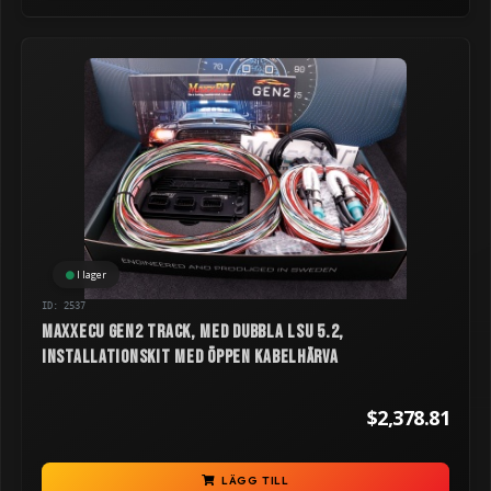
I lager
ID: 2537
MaxxECU GEN2 TRACK, med dubbla LSU 5.2,
installationskit med öppen kabelhärva
$2,378.81
LÄGG TILL