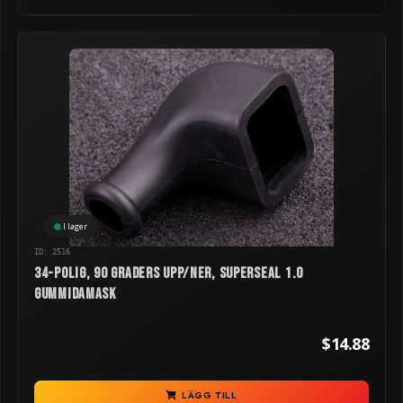
I lager
ID: 2516
34-polig, 90 graders upp/ner, Superseal 1.0
gummidamask
$14.88
LÄGG TILL