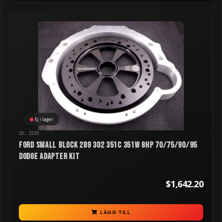
Ej i lager
ID: 2539
Ford Small Block 289 302 351C 351W 8HP 70/75/90/95
Dodge Adapter Kit
$1,642.20
LÄGG TILL