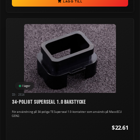
LÄGG TILL
I lager
ID: 2514
34-poligt Superseal 1.0 bakstycke
För användning på 34-poliga TE Superseal 1.0-kontakter som används på MaxxECU
GEN2.
$22.61