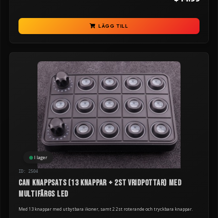
LÄGG TILL
I lager
ID: 2504
CAN knappsats (13 knappar + 2st vridpottar) med
multifärgs LED
Med 13 knappar med utbytbara ikoner, samt 2 2st roterande och tryckbara knappar.