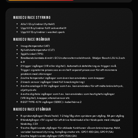
MaxxECU RACE styrning
Alla 1-12 cylindrar (fyrtakt)
Upp till 8 cylindrar fullt sekventiellt
Upp till 12 cylindrar i wasted spark
MaxxECU RACE ingångar
Insugstemperatur (IAT)
Kylvätsketemperatur (CLT)
Spjällvinkel (TPS)
Bredbandslambda direkt i ECUn utan extern elektronik. Stödjer Bosch LSU 4.2 och
4.9
2 trigger ingångar (VR eller digital). Automatisk detektering av trigger nivå.
Trigger signalerna processas av en helt separat processor för att minimera
problem med störningar
2 extra temperatur ingångar som även kan användas som knappar
2 knack sensor ingångar (med full knackreglering)
6 extra analoga 0-5V ingångar som t.ex. kan användas för att mäta bränsletryck,
oljetryck etc
4 extra digitala ingångar som t.ex. kan användas som hastighetsingångar
(VR/digital), knappar, etanolsensor etc
8 EGT TYPE-K/N ingångar (1200C) i kabelhärva 2
MaxxECU RACE utgångar
8 spridarutgångar (Peak/hold). 1-2 hög/låg ohm spridare per utgång. 8A per utgång
8 tändutgångar.+5V signal för att driva tändmodul eller tändspole med inbyggd
tändsteg, CDI
9 extra lågdrivande utgångar för utökade funktioner såsom bränslepump, fläkt,
variabel kamaxelstyrning, tomgångsmotor etc. GPO 1-8,10 (2A), GPO 9 (5A)
2 extra högdrivande utgångar (GPO 15,16) (2A)