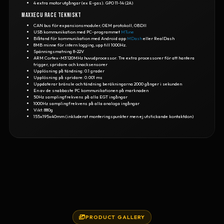
4 extra motor utgångar (ex E-gas). GPO 11-14 (2A)
MaxxECU RACE tekniskt
CAN bus för expansionsmoduler, OEM protokoll, OBDII
USB kommunikation med PC-programmet
MTune
Blåtand för kommunikation med Android app
MDash
eller RealDash
8MB minne för intern logging, upp till 1000Hz.
Spänningsmatning 8-22V
ARM Cortex-M3 120MHz huvudprocessor. Tre extra processorer för att hantera
trigger, spridare och knacksensorer
Upplösning på tändning: 0.1 grader
Upplösning på spridare: 0.001 ms
Uppdaterar bränsle och tändning beräkningarna 2000 gånger i sekunden
En av de snabbaste PC kommunikationen på marknaden
50Hz samplingfrekvens på alla EGT ingångar
1000Hz samplingfrekvens på alla analoga ingångar
Vikt: 880g
155x195x40mm (inkluderat monteringspunkter men ej utstickande kontaktdon)
PRODUCT GALLERY