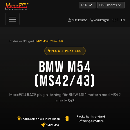
Mitt konto
SE
EN
Varukorgen
Produkter
Plugin
BMW M54 (MS42/43)
PLUG & PLAY ECU
BMW M54
(MS42/43)
MaxxECU RACE plugin lösning för BMW M54 motorn med MS42
eller MS43
Plocka bort standard
Snabb och enkel installation
luftmängdsmätare
BMW M54