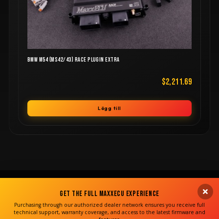
BMW M54 (MS42/43) RACE PLUGIN EXTRA
$2,211.69
Lägg till
Get the Full MaxxECU Experience
Purchasing through our authorized dealer network ensures you receive full
technical support, warranty coverage, and access to the latest firmware and