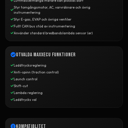
Luftmasse/mängd mätare kan plockas bort
Styr tomgångsmotor, AC, varvräknare och övrig
instrumentering
Styr E-gas, EVAP och övriga ventiler
Fullt CAN bus stöd av instrumentering
Använder standard bredbandslambda sensor (er)
Utvalda MaxxECU funktioner
Laddtrycksreglering
Anti-spinn (traction control)
Launch control
Shift-cut
Lambda reglering
Laddtrycks val
Kompatiblitet