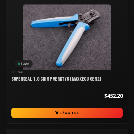
I lager
ID: 2440
Superseal 1.0 crimp verktyg (MaxxECU GEN2)
$452.20
LÄGG TILL