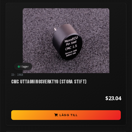
I lager
ID: 1968
CMC uttagningsverktyg (stora stift)
$23.04
LÄGG TILL