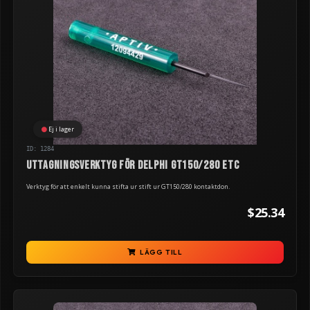
Ej i lager
ID: 1284
Uttagningsverktyg för Delphi GT150/280 etc
Verktyg för att enkelt kunna stifta ur stift ur GT150/280 kontaktdon.
$25.34
LÄGG TILL