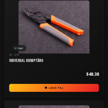
I lager
ID: 2178
Universal krimptång
$48.38
LÄGG TILL