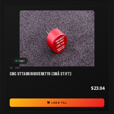
I lager
ID: 1967
CMC uttagningsverktyg (små stift)
$23.04
LÄGG TILL