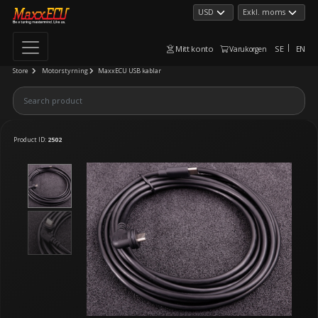
Mitt konto
SE
EN
Varukorgen
Store
Motorstyrning
MaxxECU USB kablar
Product ID:
2502