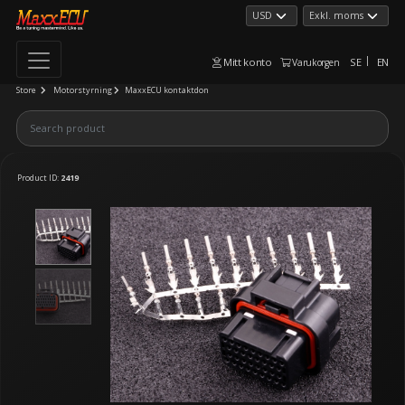
Mitt konto
SE
EN
Varukorgen
Store
Motorstyrning
MaxxECU kontaktdon
Product ID:
2419