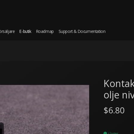
örsäljare
E-butik
Roadmap
Support & Documentation
Kontak
olje n
$6.80
i lager