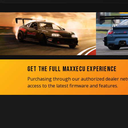
Get the Full MaxxECU Experience
Purchasing through our authorized dealer netw
access to the latest firmware and features.