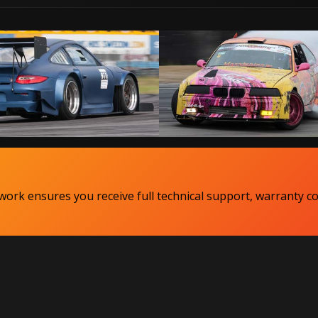
ork ensures you receive full technical support, warranty c
Copyright MaxxECU 2026 ©
(US)