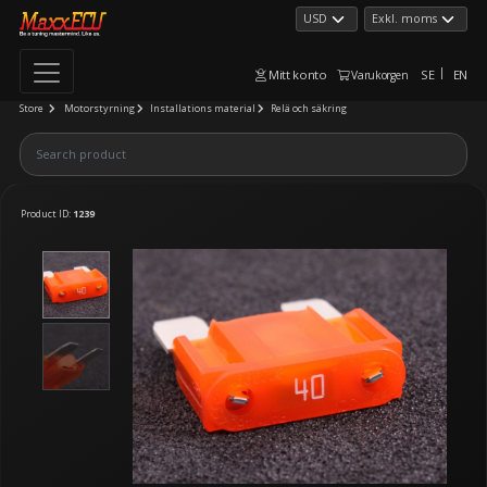
Mitt konto
SE
EN
Varukorgen
Store
Motorstyrning
Installations material
Relä och säkring
Product ID:
1239