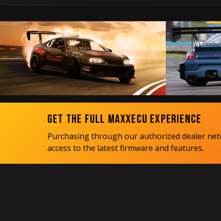
Get the Full MaxxECU Experience
Purchasing through our authorized dealer netw
access to the latest firmware and features.