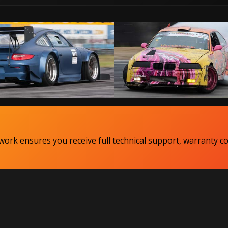
ork ensures you receive full technical support, warranty c
Copyright MaxxECU 2026 ©
(US)