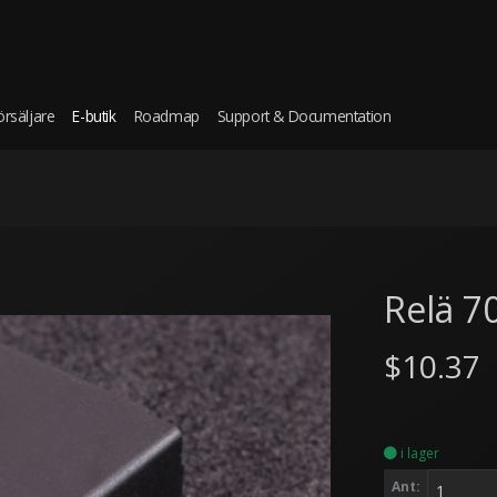
örsäljare
E-butik
Roadmap
Support & Documentation
Relä 7
$10.37
i lager
Ant: