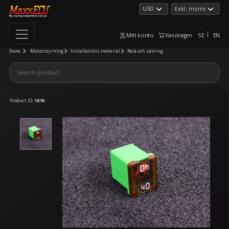
Mitt konto
SE
EN
Varukorgen
Store
Motorstyrning
Installations material
Relä och säkring
Product ID:
1876