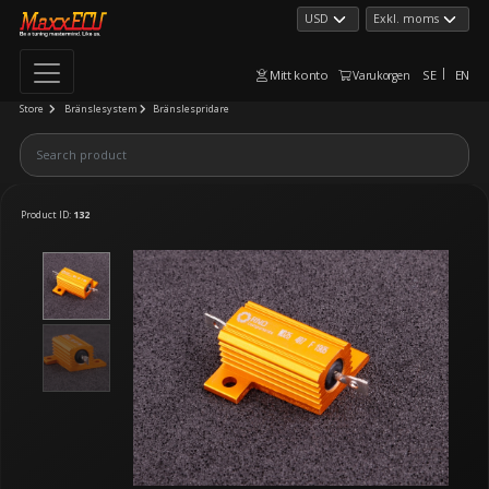
Mitt konto
SE
EN
Varukorgen
Store
Bränslesystem
Bränslespridare
Product ID:
132