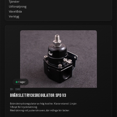
Tjänster
Utförsäljning
Växellåda
Verktyg
I lager
ID: 1502
Bränsletrycksregulator SPD V3
Bränsletrycksregulator av hög kvalite. Klarar etanol. Linjär.
1/8npt för tryckmätning.
Med tätning vid justerskruven, där många btr läcker.