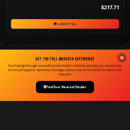
$217.71
LÄGG TILL
Get the Full MaxxECU Experience
Purchasing through our authorized dealer network ensures you receive full
technical support, warranty coverage, and access to the latest firmware and
features.
Find Your Nearest Dealer
Copyright MaxxECU 2026 ©
(US)