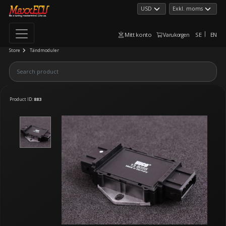
Mitt konto
SE
EN
Varukorgen
Store
Tändmoduler
Product ID:
883