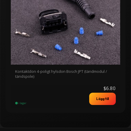
Kontaktdon 4-poligt hylsdon Bosch JPT (tändmodul /
tändspole)
$6.80
Lägg till
i lager