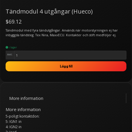
Tändmodul 4 utgångar (Hueco)
$69.12
Tändmodul med fyra tändutgångar. Används när motorstyrningen ej har
inbyggda tändsteg. Tex Nira, MaxxECU. Kontakter och stift medföljer ej.
i lager
Ant:
Lägg till
More information
More information
5-poligt kontaktdon:
5: IGN1 in
4: IGN2 in