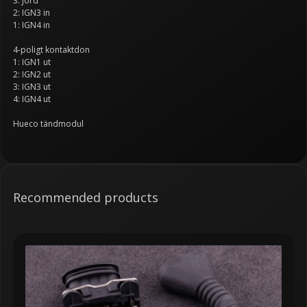
3: Jord
2: IGN3 in
1: IGN4 in
4-poligt kontaktdon
1: IGN1 ut
2: IGN2 ut
3: IGN3 ut
4: IGN4 ut
Hueco tändmodul
Recommended products