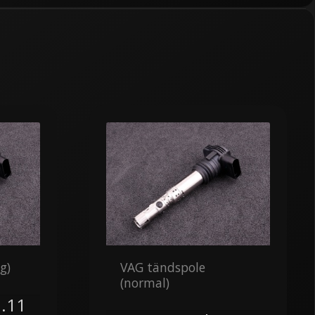
g)
VAG tändspole
(normal)
.11