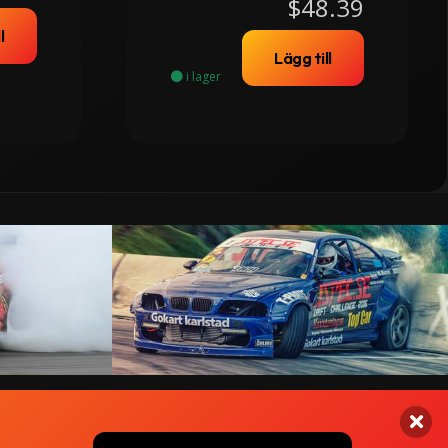
$48.39
l
Lägg till
i lager