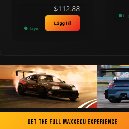
$112.88
i la
Lägg till
i lager
Get the Full MaxxECU Experience