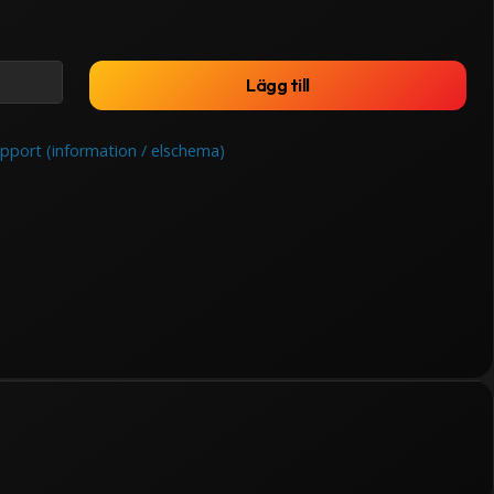
Lägg till
ort (information / elschema)