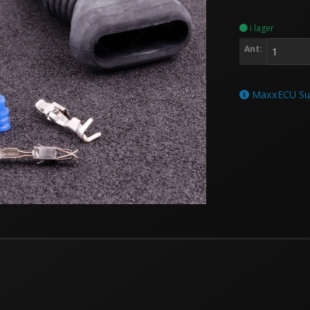
i lager
Ant:
MaxxECU Supp